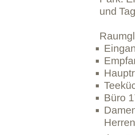
und Ta
Raumgl
Eingan
Empfan
Haupt
Teekü
Büro 1
Damen 
Herre