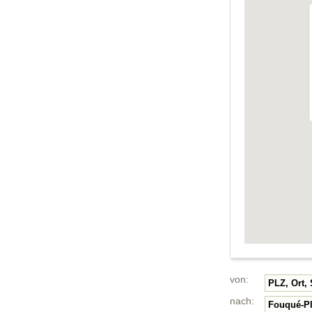
von:
nach: