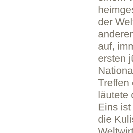
heimges
der Wel
anderen
auf, im
ersten 
Nationa
Treffen
läutete
Eins ist
die Kul
Weltwir