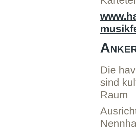
www.ha
musikfe
Anker
Die hav
sind ku
Raum
Ausricht
Nennha