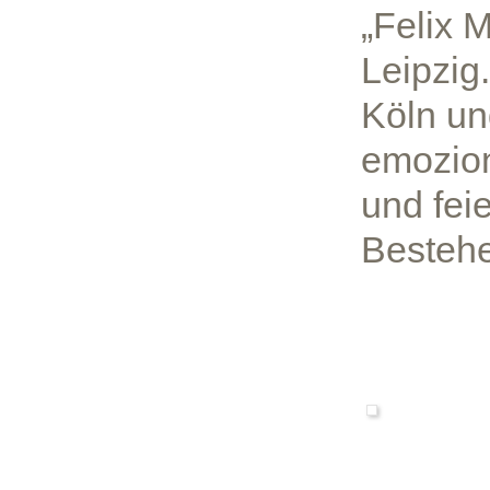
„Felix 
Leipzig
Köln un
emozion
und feie
Besteh