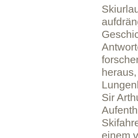
Skiurla
aufdrän
Geschic
Antwort
forschen
heraus,
Lungenk
Sir Art
Aufenth
Skifahr
einem v