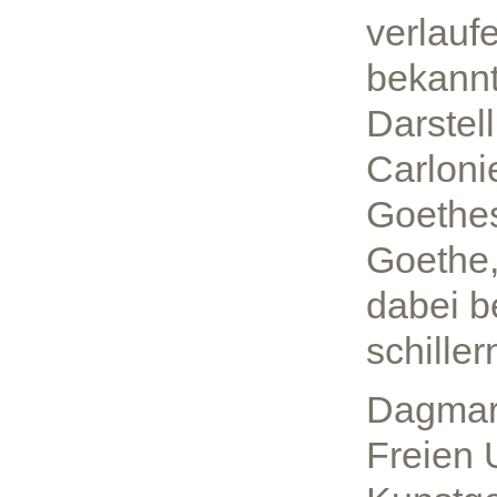
verlauf
bekannt
Darstel
Carloni
Goethes
Goethe,
dabei b
schille
Dagmar 
Freien 