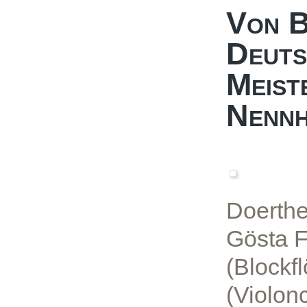
Von B
Deuts
Meist
Nennh
Doerthe
Gösta F
(Blockf
(Violon