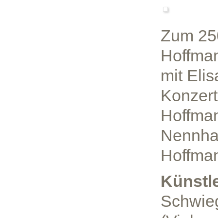
Zum 250
Hoffman
mit Eli
Konzert
Hoffman
Nennhau
Hoffma
Künstl
Schwieg