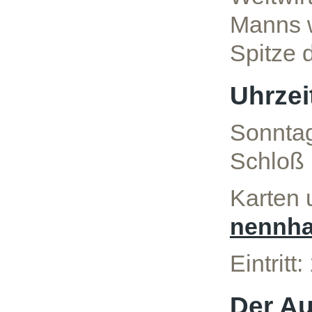
Manns w
Spitze 
Uhrzei
Sonntag
Schloß 
Karten 
nennha
Eintritt:
Der Au