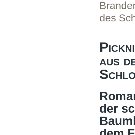
Branden
des Sc
Pickn
aus d
Schlo
Roman
der s
Baumb
dem Fr