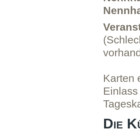
Nennh
Veranst
(Schlec
vorhand
Karten 
Einlass
Tageska
Die K