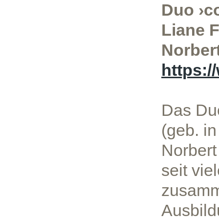
Duo ›c
Liane F
Norbert
https:
Das Duo
(geb. i
Norbert 
seit vi
zusamme
Ausbild