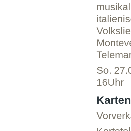
musikal
italien
Volksli
Monteve
Telema
So. 27.
16Uhr
Karten
Vorverk
Kartete