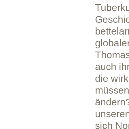
Tuberku
Geschic
bettela
globale
Thomas 
auch ih
die wir
müssen
ändern?
unseren
sich No