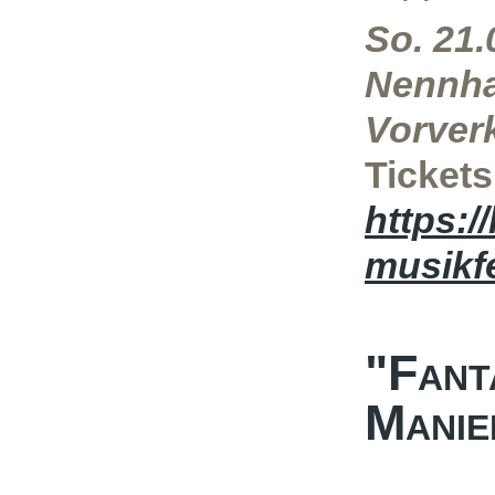
So. 21.
Nennha
Vorverk
Tickets
https:/
musikfe
"Fant
Manie