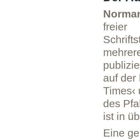
Norman
freier
Schrifts
mehrer
publizie
auf der
Times‹ 
des Pfal
ist in 
Eine ge